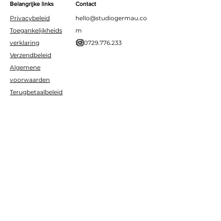
Belangrijke links
Contact
Privacybeleid
hello@studiogermau.co
Toegankelijkheids
m
verklaring
BE0729.776.233
Verzendbeleid
Algemene
voorwaarden
Terugbetaalbeleid