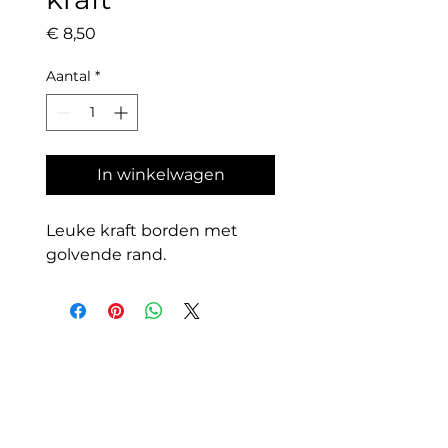
Prijs
€ 8,50
Aantal
*
In winkelwagen
Leuke kraft borden met
golvende rand.