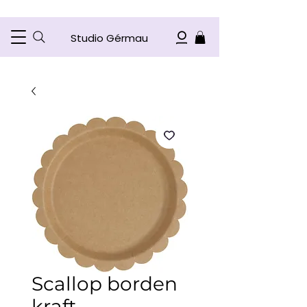
Studio Gérmau
Scallop borden
kraft