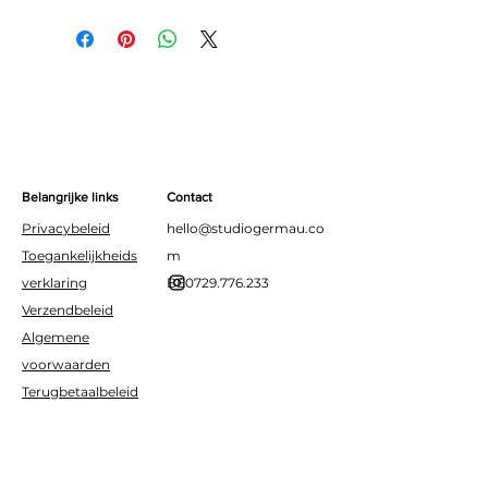
Aantal: 20
Grootte: 32 x 32 cm
Materiaal: papier
Belangrijke links
Contact
Privacybeleid
hello@studiogermau.co
Toegankelijkheids
m
verklaring
BE0729.776.233
Verzendbeleid
Algemene
voorwaarden
Terugbetaalbeleid