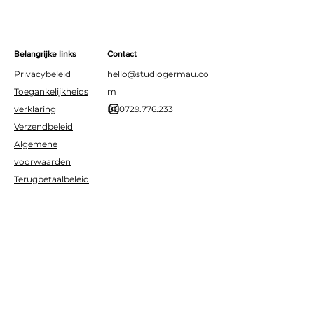
een glimlach op het gezicht
van al je gasten. Een
verhalend detail dat elke
Belangrijke links
Contact
tafel speciaal maakt.
Privacybeleid
hello@studiogermau.co
Toegankelijkheids
m
verklaring
BE0729.776.233
Verzendbeleid
Algemene
voorwaarden
Terugbetaalbeleid