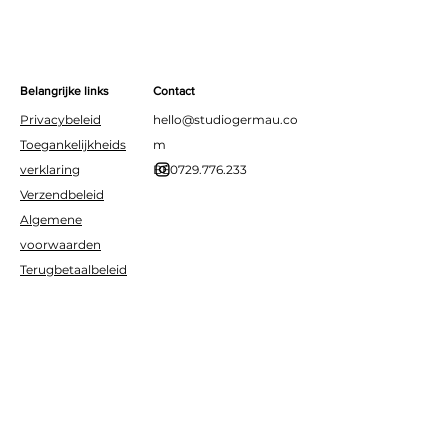
Belangrijke links
Contact
Privacybeleid
hello@studiogermau.co
Toegankelijkheids
m
verklaring
BE0729.776.233
Verzendbeleid
Algemene
voorwaarden
Terugbetaalbeleid