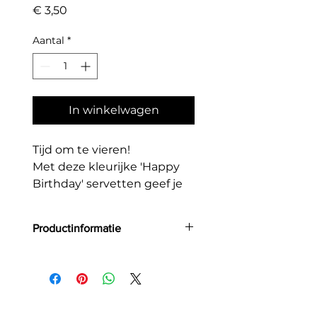
Prijs
€ 3,50
Aantal
*
In winkelwagen
Tijd om te vieren!
Met deze kleurijke 'Happy
Birthday' servetten geef je
jouw feesttafel direct een
vrolijke upgrade.
Productinformatie
Aantal: 12
Grootte: 33 x 33 cm
Materiaal: papier