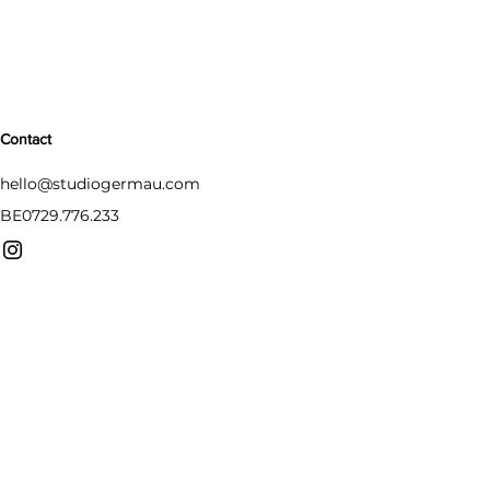
Contact
hello@studiogermau.com
BE0729.776.233