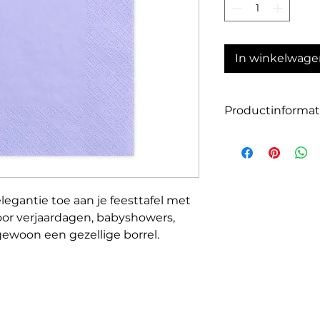
In winkelwage
Productinformat
Aantal: 20
Kleur: lila
Grootte: 33 x 33 c
Materiaal: papier ( 
legantie toe aan je feesttafel met
 voor verjaardagen, babyshowers,
gewoon een gezellige borrel.
n ze perfect bij allerlei thema’s en