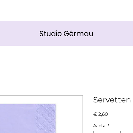
Studio Gérmau
Servetten 
Prijs
€ 2,60
Aantal
*