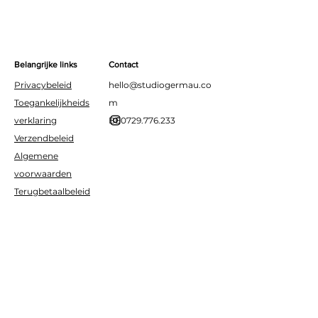
Belangrijke links
Contact
Privacybeleid
hello@studiogermau.co
Toegankelijkheids
m
verklaring
BE0729.776.233
Verzendbeleid
Algemene
voorwaarden
Terugbetaalbeleid