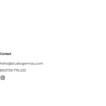
Contact
hello@studiogermau.com
BE0729.776.233