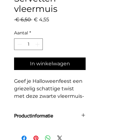
vleermuis
Normale
Verkoopprijs
 € 6,50 
€ 4,55
prijs
Aantal
*
In winkelwagen
Geef je Halloweenfeest een
griezelig schattige twist
met deze zwarte vleermuis-
servetten! De unieke vorm
en het subtiele gezichtje
Productinformatie
met gesloten oogjes maken
ze perfect voor
Aantal: 20
kinderfeestjes, Halloween
Grootte: 16 x 9 cm