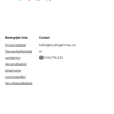
diners of een spooky
themafeest.
Belangrijke links
Contact
Privacybeleid
hello@studiogermau.co
Toegankelijkheids
m
verklaring
BE0729.776.233
Verzendbeleid
Algemene
voorwaarden
Terugbetaalbeleid