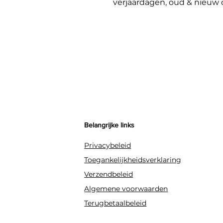
verjaardagen, oud & nieuw o
glans wilt toevoegen. De slin
hangen en herbruikbaar
Belangrijke links
Privacybeleid
Toegankelijkheidsverklaring
Verzendbeleid
Algemene voorwaarden
Terugbetaalbeleid