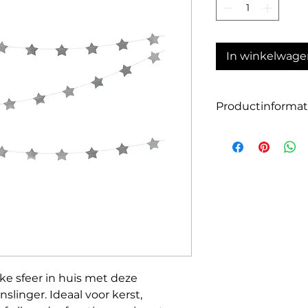
In winkelwage
Productinformat
Grootte: 3,6 m
Kleur: zilver
ke sfeer in huis met deze
nslinger. Ideaal voor kerst,