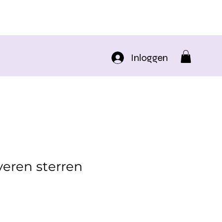
Inloggen
lveren sterren
rkoopprijs