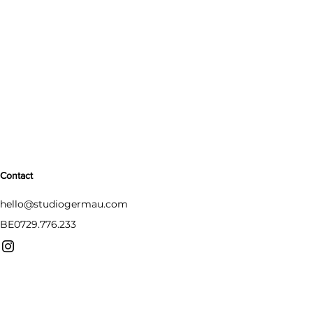
Contact
hello@studiogermau.com
BE0729.776.233