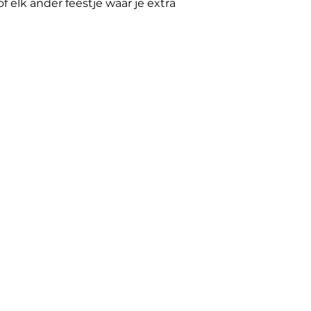
f elk ander feestje waar je extra
ger is licht, makkelijk op te