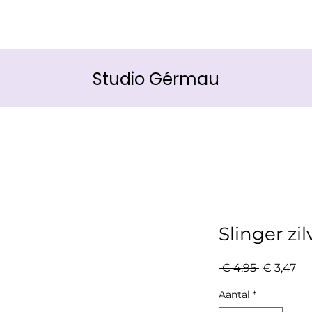
Studio Gérmau
Slinger zi
Normale
Ve
 € 4,95 
€ 3,47
prijs
Aantal
*