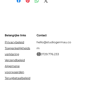
Lengte: ca. 8.5 cm
kinderfeestjes of andere
Inclusief handige houders voor
feestelijke momenten.
stabiele plaatsing
Belangrijke links
Contact
Privacybeleid
hello@studiogermau.co
Toegankelijkheids
m
verklaring
BE0729.776.233
Verzendbeleid
Algemene
voorwaarden
Terugbetaalbeleid