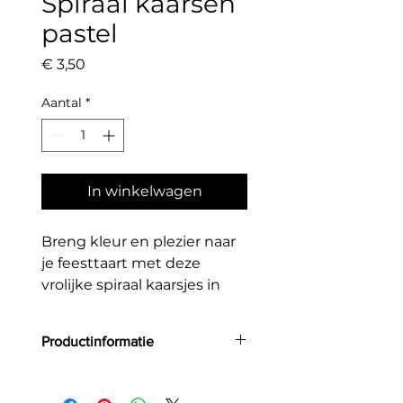
Spiraal kaarsen
pastel
Prijs
€ 3,50
Aantal
*
In winkelwagen
Breng kleur en plezier naar
je feesttaart met deze
vrolijke spiraal kaarsjes in
verschillende pastelkleuren.
Dankzij hun unieke
Productinformatie
gedraaide design zijn ze een
echte blikvanger en perfect
Kleuren: pastel mix
voor verjaardagen,
Aantal: 6 stuks