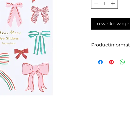
In winkelwage
Productinformat
Aantal: 10 vellen m
Grootte: ca. 14 x 1
Afgewerkt met gla
Verpakt in een stij
om cadeau te doe
Geschikt voor kinde