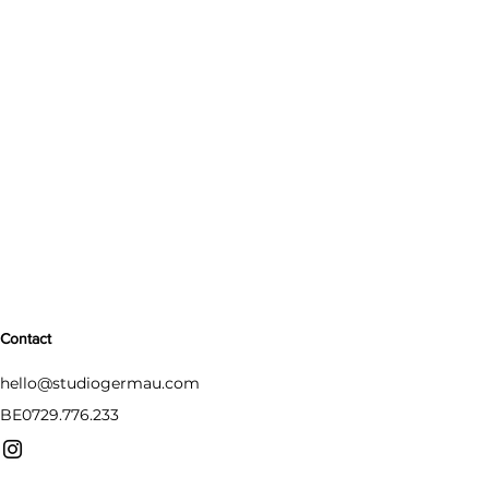
Contact
hello@studiogermau.com
BE0729.776.233