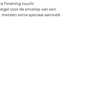
te finishing touch!
uitzegel voor de envelop van een
 meteen extra speciaal aanvoelt.
elcadeautjes mee op te vrolijken of
jke, feestelijke uitstraling te