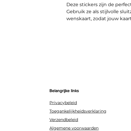
Deze stickers zijn de perfec
Gebruik ze als stijlvolle sl
wenskaart, zodat jouw kaart
Ze zijn óók ideaal om uitde
om een cadeau een persoonli
geven.
Belangrijke links
Privacybeleid
Toegankelijkheidsverklaring
Verzendbeleid
Algemene voorwaarden