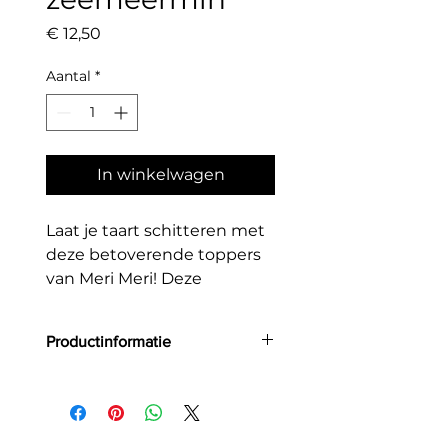
Prijs
€ 12,50
Aantal
*
In winkelwagen
Laat je taart schitteren met
deze betoverende toppers
van Meri Meri! Deze
prachtige set bestaat uit
drie sierlijke
Productinformatie
zeemeerminnen, kleurrijke
zeedieren, schelpen en
Aantal: 7 toppers in 7 designs
groene zeewieraccenten –
Kleur: multi
Materiaal: ecologisch papier
perfect voor een magisch
Lengte: 18,5 cm
onderwaterfeestje.