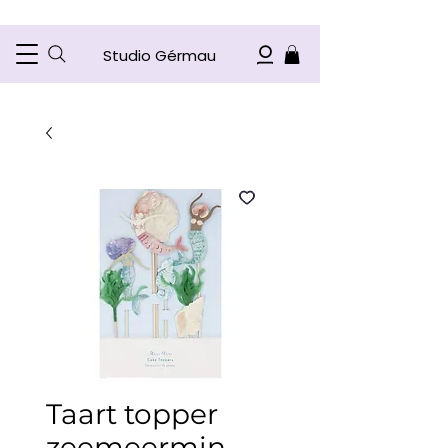
Studio Gérmau
Taart topper
zeemeermin