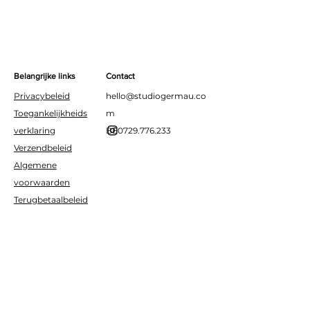
Breedte: 1.3cm
Hoogte: 28cm
Belangrijke links
Contact
Privacybeleid
hello@studiogermau.co
Toegankelijkheids
m
verklaring
BE0729.776.233
Verzendbeleid
Algemene
voorwaarden
Terugbetaalbeleid