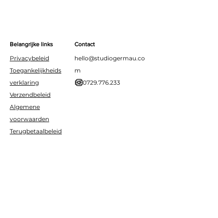
staat stabiel door het
Herbruikbaar bij zorgvuldig
houten prikkertje.
gebruik
Belangrijke links
Contact
Privacybeleid
hello@studiogermau.co
Toegankelijkheids
m
verklaring
BE0729.776.233
Verzendbeleid
Algemene
voorwaarden
Terugbetaalbeleid