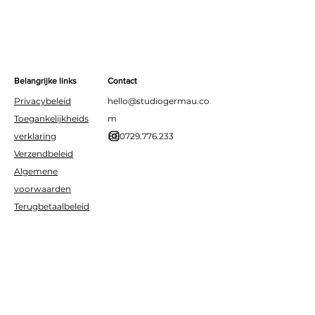
Belangrijke links
Contact
Privacybeleid
hello@studiogermau.co
Toegankelijkheids
m
verklaring
BE0729.776.233
Verzendbeleid
Algemene
voorwaarden
Terugbetaalbeleid