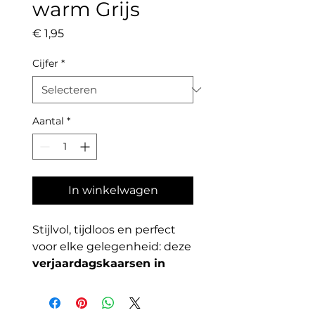
warm Grijs
Prijs
€ 1,95
Cijfer
*
Aantal
*
In winkelwagen
Stijlvol, tijdloos en perfect
voor elke gelegenheid: deze
verjaardagskaarsen in
warm grijs
maken elke
taart helemaal af.
Combineer eenvoudig