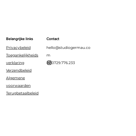
meerdere cijfers voor elke
leeftijd of mijlpaal.
Belangrijke links
Contact
Privacybeleid
hello@studiogermau.co
Toegankelijkheids
m
verklaring
BE0729.776.233
Verzendbeleid
Algemene
voorwaarden
Terugbetaalbeleid