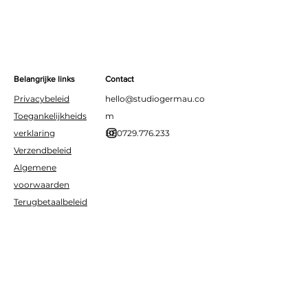
tafeldecoraties tot
hangende decoraties aan
takken of kransen.
Belangrijke links
Contact
Privacybeleid
hello@studiogermau.co
Toegankelijkheids
m
verklaring
BE0729.776.233
Verzendbeleid
Algemene
voorwaarden
Terugbetaalbeleid